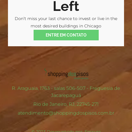
Left
Don’t miss your last chance to invest or live in the
most desired buildings in Chicago
ENTRE EM CONTATO
R. Araguaia, 1763 - salas 506-507 - Freguesia de
Jacarepaguá
Rio de Janeiro, RJ, 22745-271
atendimento@shoppingdospisos.com.br
© 2023 Desenvolvido por: Enssure