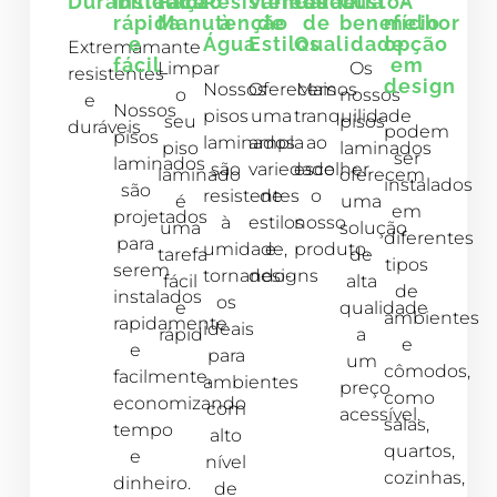
Durabilidade
Instalação
Fácil
Resistentes
Variedade
Garantia
Custo-
A
rápida
Manutenção
à
de
de
benefício
melhor
e
Água
Estilos
Qualidade
opção
Extremamante
fácil
em
Limpar
Os
resistentes
design
Nossos
Oferecemos
Mais
o
nossos
e
Nossos
pisos
uma
tranquilidade
seu
pisos
duráveis
podem
pisos
laminados
ampla
ao
piso
laminados
ser
laminados
são
variedade
escolher
laminado
oferecem
instalados
são
resistentes
de
o
é
uma
em
projetados
à
estilos
nosso
uma
solução
diferentes
para
umidade,
e
produto.
tarefa
de
tipos
serem
tornando-
designs
fácil
alta
de
instalados
os
e
qualidade
ambientes
rapidamente
ideais
rápid
a
e
e
para
um
cômodos,
facilmente,
ambientes
preço
como
economizando
com
acessível.
salas,
tempo
alto
quartos,
e
nível
cozinhas,
dinheiro.
de