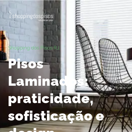
Shopping dos Pisos RJ.
Pisos
Laminados:
praticidade,
sofisticação e