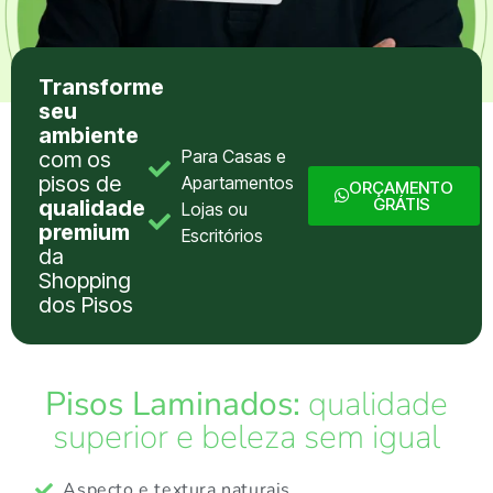
Transforme
seu
ambiente
Para Casas e
com os
pisos de
Apartamentos
ORÇAMENTO
GRÁTIS
qualidade
Lojas ou
premium
Escritórios
da
Shopping
dos Pisos
Pisos Laminados:
qualidade
superior e beleza sem igual
Aspecto e textura naturais