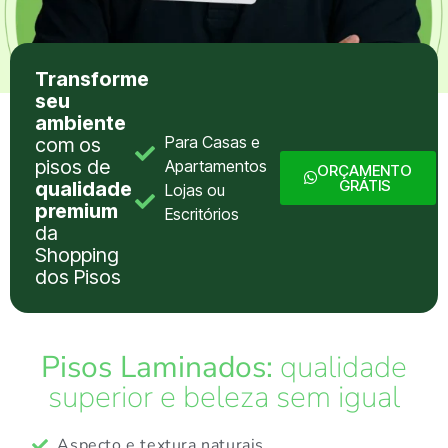
Transforme
seu
ambiente
Para Casas e
com os
pisos de
Apartamentos
ORÇAMENTO
GRÁTIS
qualidade
Lojas ou
premium
Escritórios
da
Shopping
dos Pisos
Pisos Laminados:
qualidade
superior e beleza sem igual
Aspecto e textura naturais