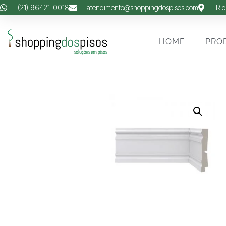
(21) 96421-0018
atendimento@shoppingdospisos.com
Rio
HOME
PRO