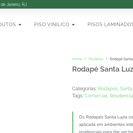
 de Janeiro, RJ
DUTOS
PISO VINILICO
PISOS LAMINADO
Home
Produtos
Rodapé Santa
Rodapé Santa Luz
Categorias:
Rodapés
,
Santa
Tags:
Comercial
,
Residencia
Os Rodapés Santa Luzia com
aplicada em ambientes inte
residenciais para dar um t