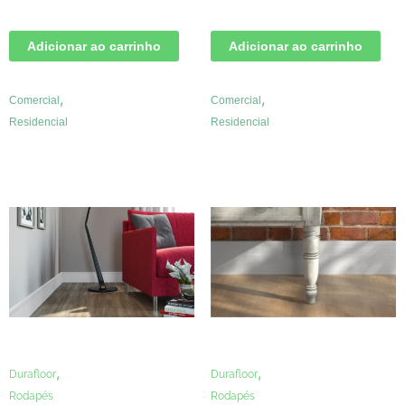
Adicionar ao carrinho
Adicionar ao carrinho
,
,
Comercial
Comercial
Residencial
Residencial
,
,
Durafloor
Durafloor
Rodapés
Rodapés