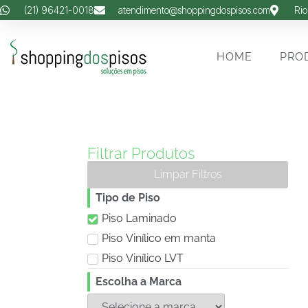
(21) 96421-0018
atendimento@shoppingdospisos.com
Rio
HOME
PRO
Filtrar Produtos
Limpar Filtros
Tipo de Piso
Piso Laminado
Piso Vinílico em manta
Piso Vinílico LVT
Escolha a Marca