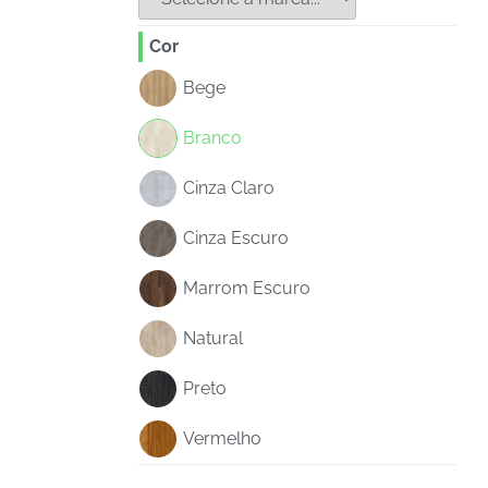
Cor
Bege
Branco
Cinza Claro
Cinza Escuro
Marrom Escuro
Natural
Preto
Vermelho