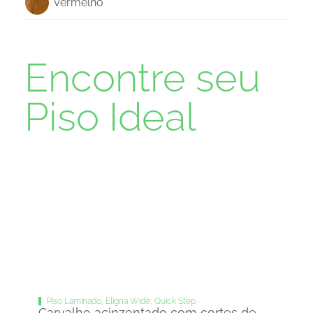
Vermelho
Encontre seu
Piso Ideal
Piso Laminado
,
Eligna Wide
,
Quick Step
Carvalho acinzentado com cortes de