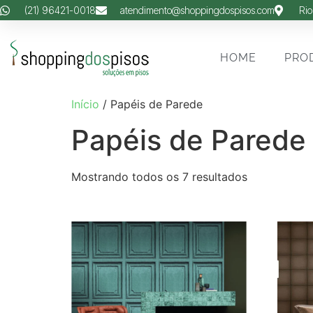
(21) 96421-0018
atendimento@shoppingdospisos.com
Rio
HOME
PRO
Início
/ Papéis de Parede
Papéis de Parede
Mostrando todos os 7 resultados