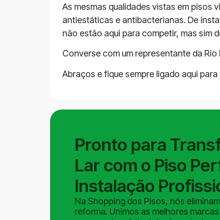
As mesmas qualidades vistas em pisos vi
antiestáticas e antibacterianas. De insta
não estão aqui para competir, mas sim
Converse com um representante da Rio P
Abraços e fique sempre ligado aqui para
Pronto para Trans
Lar com o Piso Perf
Instalação Profissi
Na Shopping dos Pisos, nós eliminam
reforma. Unimos as melhores marcas