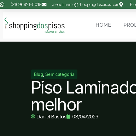
(21) 96421-0018
atendimento@shoppingdospisos.com
Rio
HOME
PRO
Blog
,
Sem categoria
Piso Laminado 
melhor
Daniel Bastos
08/04/2023