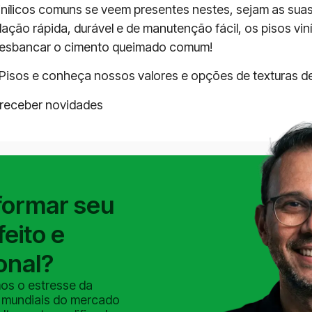
nílicos comuns se veem presentes nestes, sejam as suas
lação rápida, durável e de manutenção fácil, os pisos vin
 desbancar o cimento queimado comum!
isos e conheça nossos valores e opções de texturas de p
 receber novidades
formar seu
eito e
onal?
os o estresse da
 mundiais do mercado