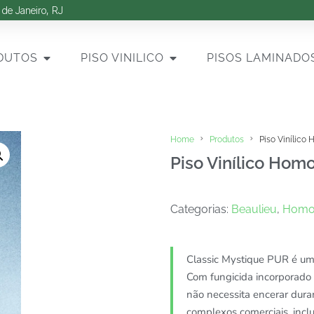
 de Janeiro, RJ
DUTOS
PISO VINILICO
PISOS LAMINADO
Home
Produtos
Piso Vinílico
Piso Vinílico Hom
Categorias:
Beaulieu
,
Homo
Classic Mystique PUR é um 
Com fungicida incorporado
não necessita encerar duran
complexos comerciais, inclu