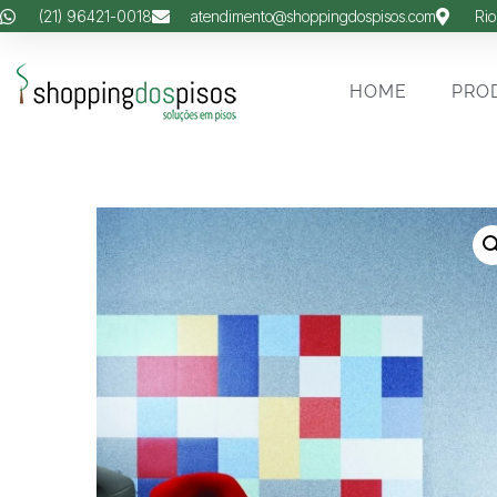
(21) 96421-0018
atendimento@shoppingdospisos.com
Rio
HOME
PRO