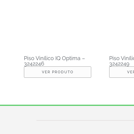
Piso Vinílico IQ Optima –
Piso Viníl
3242246
3242249
VER PRODUTO
VE