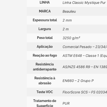
LINHA
Linha Classic Mystique Pur
MARCA
Beaulieu
Espessura total
2 mm
Largura
2 m
Peso total
3250 g/m²
Aplicação
Comercial Pesado – 23/34/
Reação ao fogo
ASTM E648 – Classe 1 (Eq
Resistência
AS/NZS 4586 R9 – EN 138
antiderrapante
Resistência à
EN660 – 2 Grupo P
abrasão
Teste VOC
FloorScore SCS – FS 02034
Tratamento de
PUR
Superfície