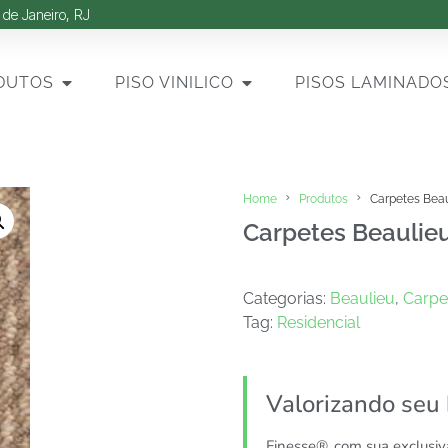
 de Janeiro, RJ
DUTOS
PISO VINILICO
PISOS LAMINADO
Home
Produtos
Carpetes Bea
Carpetes Beaulie
Categorias:
Beaulieu
,
Carpe
Tag:
Residencial
Valorizando seu
Finesse®, com sua exclusi