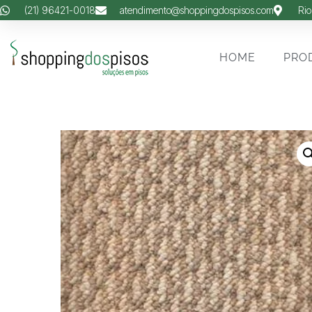
(21) 96421-0018
atendimento@shoppingdospisos.com
Rio
HOME
PRO