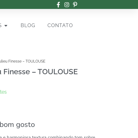
S
BLOG
CONTATO
ulieu Finesse – TOULOUSE
u Finesse – TOULOUSE
tes
 bom gosto
va e harmoniosa textura combinando tom sobre