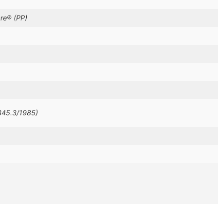
bre® (PP)
345.3/1985)